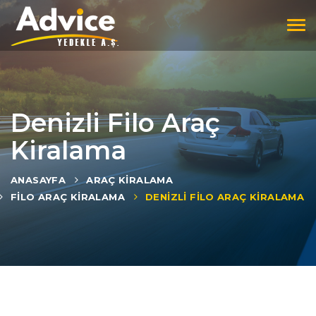
Tog
navi
Denizli Filo Araç
Kiralama
ANASAYFA
ARAÇ KIRALAMA
FILO ARAÇ KIRALAMA
DENIZLI FILO ARAÇ KIRALAMA