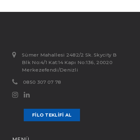
Sümer Mahallesi 2482/2 Sk. Skycity B
Blk No:4/1 Kat:14 Kapı No:136, 20020
Merkezefendi/Denizli
0850 307 07 78
FILO TEKLIFI AL
MENÜ