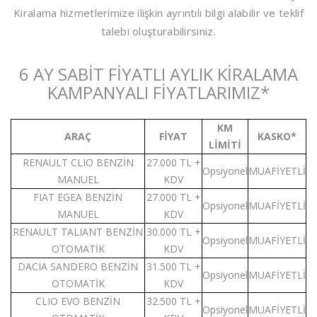
Kiralama hizmetlerimize ilişkin ayrıntılı bilgi alabilir ve teklif
talebi oluşturabilirsiniz.
6 AY SABİT FİYATLI AYLIK KİRALAMA
KAMPANYALI FİYATLARIMIZ*
KM
ARAÇ
FİYAT
KASKO*
LİMİTİ
RENAULT CLIO BENZİN
27.000 TL +
Opsiyonel
MUAFİYETLİ
MANUEL
KDV
FIAT EGEA BENZİN
27.000 TL +
Opsiyonel
MUAFİYETLİ
MANUEL
KDV
RENAULT TALIANT BENZİN
30.000 TL +
Opsiyonel
MUAFİYETLİ
OTOMATİK
KDV
DACIA SANDERO BENZİN
31.500 TL +
Opsiyonel
MUAFİYETLİ
OTOMATİK
KDV
CLIO EVO BENZİN
32.500 TL +
Opsiyonel
MUAFİYETLİ