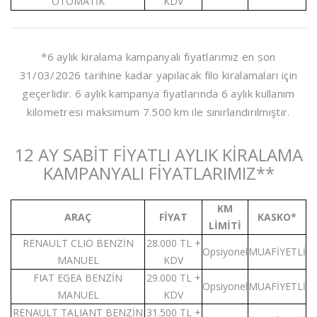
OTOMATİK
KDV
*6 aylık kiralama kampanyalı fiyatlarımız en son
31/03/2026 tarihine kadar yapılacak filo kiralamaları için
geçerlidir. 6 aylık kampanya fiyatlarında 6 aylık kullanım
kilometresi maksimum 7.500 km ile sınırlandırılmıştır.
12 AY SABİT FİYATLI AYLIK KİRALAMA
KAMPANYALI FİYATLARIMIZ**
KM
ARAÇ
FİYAT
KASKO*
LİMİTİ
RENAULT CLIO BENZİN
28.000 TL +
Opsiyonel
MUAFİYETLİ
MANUEL
KDV
FIAT EGEA BENZİN
29.000 TL +
Opsiyonel
MUAFİYETLİ
MANUEL
KDV
RENAULT TALIANT BENZİN
31.500 TL +